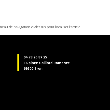
au de navigation ci-dessus pour localiser l'article.
04 78 26 87 25
16 place Gaillard Romanet
69500 Bron