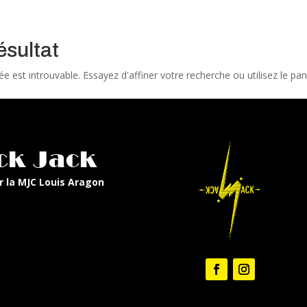
ésultat
est introuvable. Essayez d'affiner votre recherche ou utilisez le panne
ck Jack
r la MJC Louis Aragon