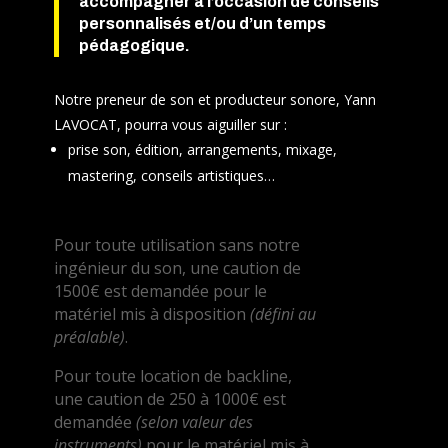
accompagner à l’occasion de conseils
personnalisés et/ou d’un temps
pédagogique.
Notre preneur de son et producteur sonore, Yann
LAVOCAT, pourra vous aiguiller sur :
prise son, édition, arrangements, mixage,
mastering, conseils artistiques…
Pour toute utilisation sans notre
ingénieur du son, une caution de
1500€ est demandée pour le
matériel mis à disposition
(défini au
préalable)
.
Pour toute location de backline,
une caution de 250 à 1000€ est
demandée
(selon valeur des
instruments)
pour le matériel mis à