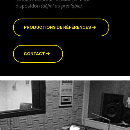
disposition
(défini au préalable)
.
PRODUCTIONS DE RÉFÉRENCES
CONTACT